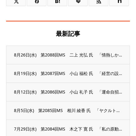
最新記事
8月26日(水) 第2088回MS 二上 光弘 氏 「情熱しか答えにならない」
8月19日(水) 第2087回MS 小山 福松 氏 「経営の設計図」
8月12日(水) 第2086回MS 小山 礼子 氏 「運命自招 今の心が未来を創る」
8月5日(水) 第2085回MS 相川 綾香 氏 「ヤクルトレディから議員へ、そして失...
7月29日(水) 第2084回MS 木之下 寛 氏 「私の原動力」