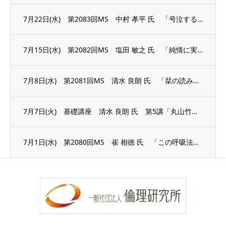
7月22日(水) 第2083回MS 中村 孝平 氏 「号泣する準備はできている」
7月15日(水) 第2082回MS 塩田 敏之 氏 「純情に実践する」
7月8日(水) 第2081回MS 清水 良朗 氏 「栞の読み方」
7月7日(火) 基礎講座 清水 良朗 氏 第5講「丸山竹秋の足跡」
7月1日(水) 第2080回MS 崔 相徳 氏 「この呼吸法で医者知らず薬いらず」