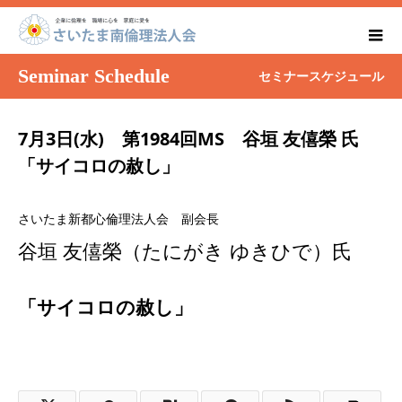
Seminar Schedule
セミナースケジュール
7月3日(水) 第1984回MS 谷垣 友僖榮 氏
「サイコロの赦し」
さいたま新都心倫理法人会 副会長
谷垣 友僖榮（たにがき ゆきひで）氏
「サイコロの赦し」