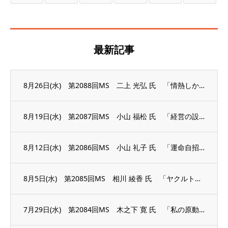
最新記事
8月26日(水) 第2088回MS 二上 光弘 氏 「情熱しか答えにならない」
8月19日(水) 第2087回MS 小山 福松 氏 「経営の設計図」
8月12日(水) 第2086回MS 小山 礼子 氏 「運命自招 今の心が未来を創る」
8月5日(水) 第2085回MS 相川 綾香 氏 「ヤクルトレディから議員へ、そして失...
7月29日(水) 第2084回MS 木之下 寛 氏 「私の原動力」