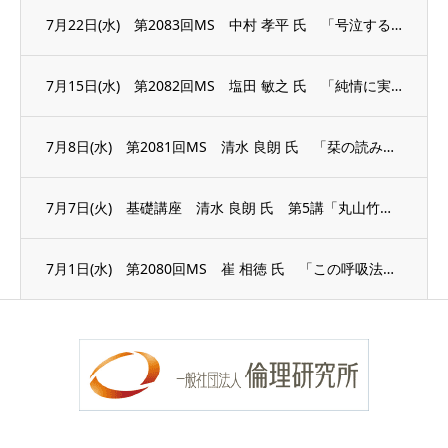
7月22日(水) 第2083回MS 中村 孝平 氏 「号泣する準備はできている」
7月15日(水) 第2082回MS 塩田 敏之 氏 「純情に実践する」
7月8日(水) 第2081回MS 清水 良朗 氏 「栞の読み方」
7月7日(火) 基礎講座 清水 良朗 氏 第5講「丸山竹秋の足跡」
7月1日(水) 第2080回MS 崔 相徳 氏 「この呼吸法で医者知らず薬いらず」