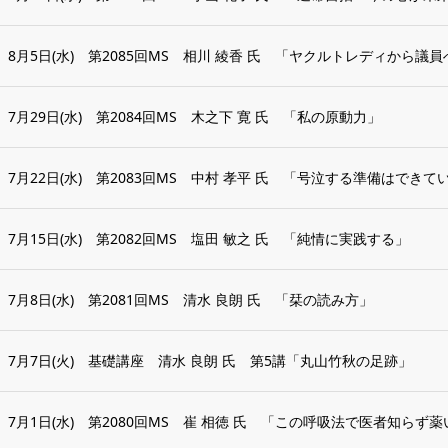
8月5日(水) 第2085回MS 相川 綾香 氏 「ヤクルトレディから議員へ
7月29日(水) 第2084回MS 木之下 寛 氏 「私の原動力」
7月22日(水) 第2083回MS 中村 孝平 氏 「号泣する準備はできて
7月15日(水) 第2082回MS 塩田 敏之 氏 「純情に実践する」
7月8日(水) 第2081回MS 清水 良朗 氏 「栞の読み方」
7月7日(火) 基礎講座 清水 良朗 氏 第5講「丸山竹秋の足跡」
7月1日(水) 第2080回MS 崔 相徳 氏 「この呼吸法で医者知らず