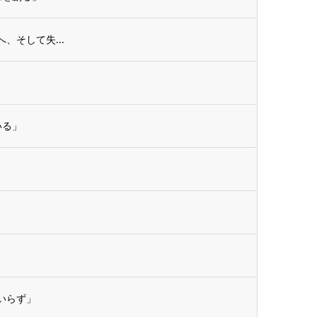
、そして失...
いる」
薬いらず」