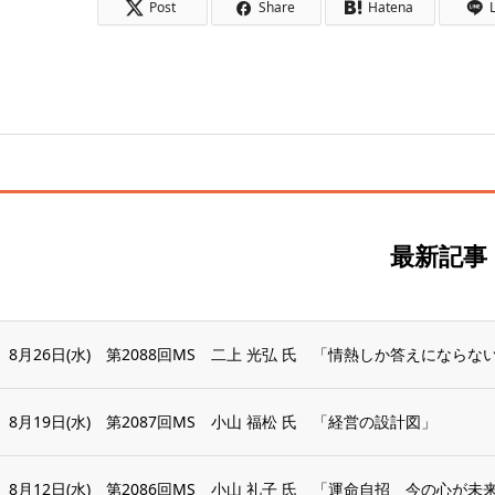
Post
Share
Hatena
最新記事
8月26日(水) 第2088回MS 二上 光弘 氏 「情熱しか答えにならな
8月19日(水) 第2087回MS 小山 福松 氏 「経営の設計図」
8月12日(水) 第2086回MS 小山 礼子 氏 「運命自招 今の心が未