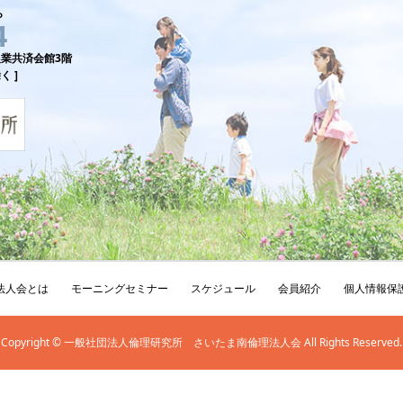
ら
4
 農業共済会館3階
く ]
法人会とは
モーニングセミナー
スケジュール
会員紹介
個人情報保
Copyright © 一般社団法人倫理研究所 さいたま南倫理法人会 All Rights Reserved.