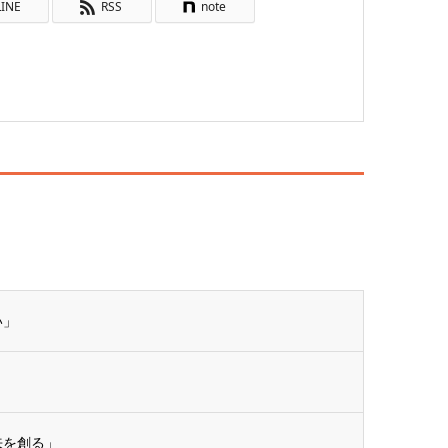
LINE
RSS
note
い」
来を創る」