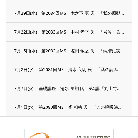
7月29日(水) 第2084回MS 木之下 寛 氏 「私の原動力」
7月22日(水) 第2083回MS 中村 孝平 氏 「号泣する準備はできている」
7月15日(水) 第2082回MS 塩田 敏之 氏 「純情に実践する」
7月8日(水) 第2081回MS 清水 良朗 氏 「栞の読み方」
7月7日(火) 基礎講座 清水 良朗 氏 第5講「丸山竹秋の足跡」
7月1日(水) 第2080回MS 崔 相徳 氏 「この呼吸法で医者知らず薬いらず」