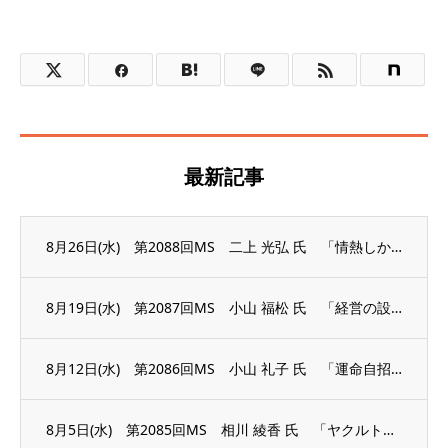
最新記事
8月26日(水) 第2088回MS 二上 光弘 氏 「情熱しか答えにならない」
8月19日(水) 第2087回MS 小山 福松 氏 「経営の設計図」
8月12日(水) 第2086回MS 小山 礼子 氏 「運命自招 今の心が未来を創る」
8月5日(水) 第2085回MS 相川 綾香 氏 「ヤクルトレディから議員へ、そして失...