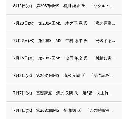
8月5日(水) 第2085回MS 相川 綾香 氏 「ヤクルトレディから議員へ、そして失...
7月29日(水) 第2084回MS 木之下 寛 氏 「私の原動力」
7月22日(水) 第2083回MS 中村 孝平 氏 「号泣する準備はできている」
7月15日(水) 第2082回MS 塩田 敏之 氏 「純情に実践する」
7月8日(水) 第2081回MS 清水 良朗 氏 「栞の読み方」
7月7日(火) 基礎講座 清水 良朗 氏 第5講「丸山竹秋の足跡」
7月1日(水) 第2080回MS 崔 相徳 氏 「この呼吸法で医者知らず薬いらず」