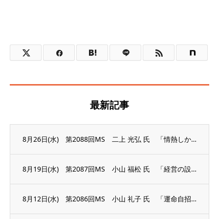
最新記事
8月26日(水) 第2088回MS 二上 光弘 氏 「情熱しか答えにならない」
8月19日(水) 第2087回MS 小山 福松 氏 「経営の設計図」
8月12日(水) 第2086回MS 小山 礼子 氏 「運命自招 今の心が未来を創る」