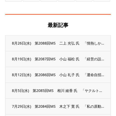
最新記事
8月26日(水) 第2088回MS 二上 光弘 氏 「情熱しか答えにならない」
8月19日(水) 第2087回MS 小山 福松 氏 「経営の設計図」
8月12日(水) 第2086回MS 小山 礼子 氏 「運命自招 今の心が未来を創る」
8月5日(水) 第2085回MS 相川 綾香 氏 「ヤクルトレディから議員へ、そして失...
7月29日(水) 第2084回MS 木之下 寛 氏 「私の原動力」